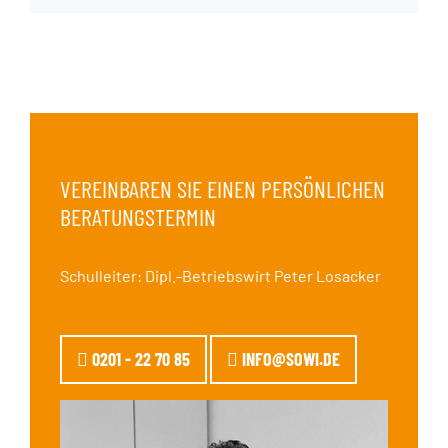
VEREINBAREN SIE EINEN PERSÖNLICHEN
BERATUNGSTERMIN
Schulleiter: Dipl.-Betriebswirt Peter Losacker
0201 - 22 70 85
INFO@SOWI.DE